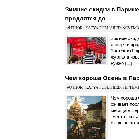
Зимние скидки в Париже 
продлятся до
AUTHOR : KATYA PUBLISHED: NOVEMBE
Зимние скидк
января и про
Знатокам Па
журнала изве
нужно [
...
]
Чем хороша Осень в Па
AUTHOR : KATYA PUBLISHED: SEPTEMBE
Чем хороша 
оживает пос
месяца в Ев
места : мага
открываются.