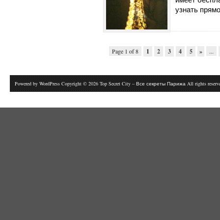
узнать прямо
Page 1 of 8
1
2
3
4
5
»
...
Powered by
WordPress
Copyright © 2026 Top Secret City – Все секреты Парижа All rights reser