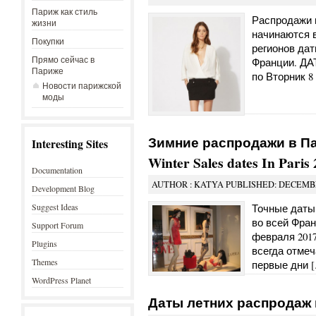
Париж как стиль
Распродажи 
жизни
начинаются 
Покупки
регионов дат
Прямо сейчас в
Франции. ДАТ
Париже
по Вторник 8 
Новости парижской
моды
Зимние распродажи в Па
Interesting Sites
Winter Sales dates In Paris
Documentation
AUTHOR : KATYA PUBLISHED: DECEMBE
Development Blog
Точные даты
Suggest Ideas
во всей Фран
Support Forum
февраля 201
Plugins
всегда отмеч
Themes
первые дни [
WordPress Planet
Даты летних распродаж 