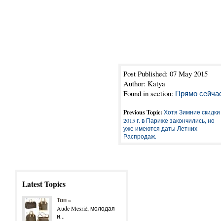
Распродажи в Париже будут п
о и вся другая полезная инф
секретные распродажи в Па
)
Post Published: 07 May 2015
Author: Katya
Found in section:
Прямо сейча
Previous Topic:
Хотя Зимние скидки
2015 г. в Париже закончились, но
уже имеются даты Летних
Распродаж.
Latest Topics
Топ »
Aude Mesrié, молодая
и...