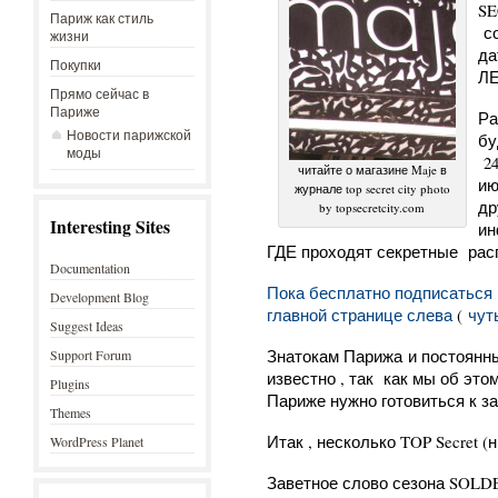
SE
Париж как стиль
со
жизни
да
Покупки
ЛЕ
Прямо сейчас в
Париже
Ра
Новости парижской
бу
моды
24
читайте о магазине Maje в
ию
журнале top secret city photo
др
by topsecretcity.com
Interesting Sites
ин
ГДЕ проходят секретные рас
Documentation
Пока бесплатно подписаться
Development Blog
главной странице слева
(
чут
Suggest Ideas
Знатокам Парижа и постоянн
Support Forum
известно , так как мы об это
Plugins
Париже нужно готовиться к за
Themes
Итак , несколько TOP Secret (н
WordPress Planet
Заветное слово сезона SOLDES