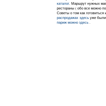
каталог
. Маршрут нужных ма
рестораны ( обо все можно почи
Советы о том как готовиться 
распродажах здесь
уже были
париж можно здесь
.
Как всегда журнал TOP SECR
в Париже ЛЕТО 2015.
Распродажи в Париже будут п
о и вся другая полезная инф
секретные распродажи в Па
)
Maje Maje Maje Maje Maje Maj
MAJE Maje MAJE Maje Maje Maj
Maje Maje Maje MajeMaje Maje 
Как всегда журнал TOP SECR
в Париже ЛЕТО 2015.